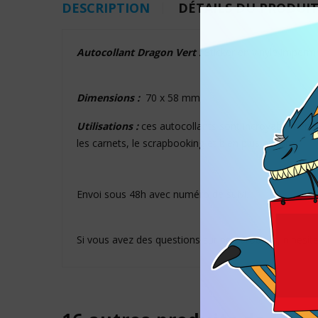
DESCRIPTION
DÉTAILS DU PRODUI
Autocollant Dragon Vert :
Sticker en vinyle imperméa
Dimensions :
70 x 58 mm
Utilisations :
ces autocollants sont incroyablement po
les carnets, le scrapbooking et bien plus encore.
Envoi sous 48h avec numéro de suivi.
Si vous avez des questions sur nos produits, n'hésit