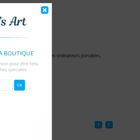
a pluie.
A BOUTIQUE
 y compris les voitures, les ordinateurs portables,
fusion pour être tenu
res spéciales