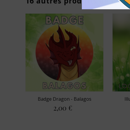
16 autres produits de la c
Badge Dragon - Balagos
Il
2,00 €