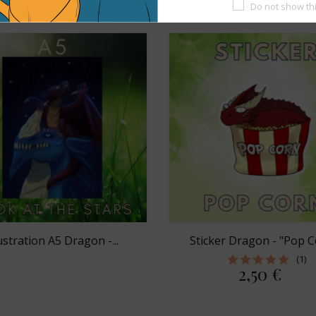
atégorie
Do not show th
lustration A5 Dragon -...
Sticker Dragon - "Pop C
(1)
2,50 €