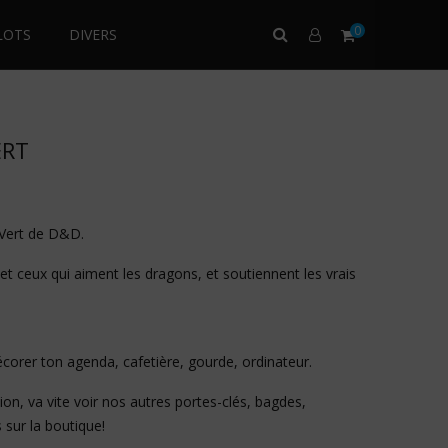
0
LOTS
DIVERS
ERT
 Vert de D&D.
et ceux qui aiment les dragons, et soutiennent les vrais
corer ton agenda, cafetière, gourde, ordinateur.
ion, va vite voir
nos autres portes-clés
,
bagdes
,
 sur la boutique!