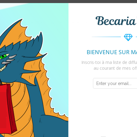
T
ble, épais et résistant, pour le protéger des rayures, du soleil et de l
BIENVENUE SUR M
lyvalents et peuvent être utilisés sur une grande variété de surfaces,
Inscris-toi à ma liste de dif
au courant de mes off
ez pas à me contacter !