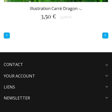
Illustration Carré Dragon -...
3,50 €
5,00 €
CONTACT
expand_more
YOUR ACCOUNT
expand_more
LIENS
expand_more
NEWSLETTER
expand_more