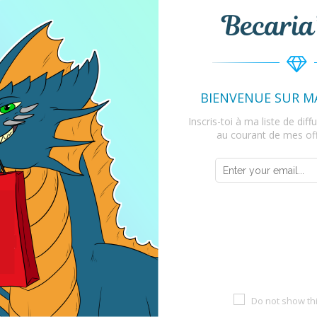
T
Bleu de D&D.
ns et Dragons, de fantasy.
BIENVENUE SUR M
Inscris-toi à ma liste de dif
au courant de mes off
atégorie
Do not show th