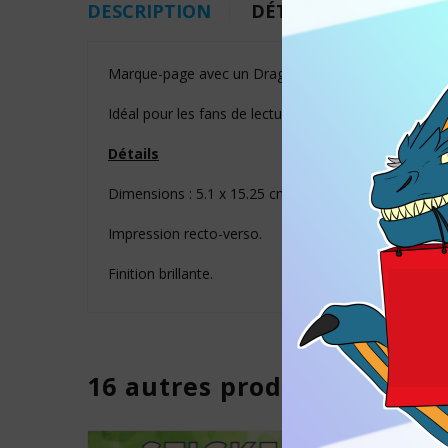
DESCRIPTION
DÉTAILS DU PRODUI
Marque-page avec un Dragon Rouge et un Dragon 
Idéal pour les fans de lecture, de dragons, de Donjo
Détails
Dimensions : 5.1 x 15.25 cm
Impression recto-verso.
Finition brillante.
16 autres produits de la c