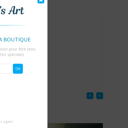
A BOUTIQUE
fusion pour être tenu
res spéciales
is again