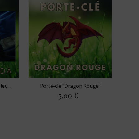
eu...
Porte-clé "Dragon Rouge"
Ba
5,00 €